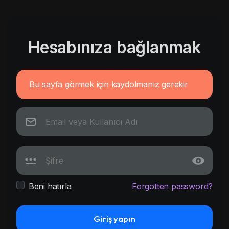
Hesabınıza bağlanmak
Bu sayfa görmek için kaydolmanız gerekir
Beni hatırla
Forgotten password?
Giriş yapın