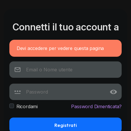
Connetti il tuo account a
Devi accedere per vedere questa pagina
Ricordami
Password Dimenticata?
Registrati