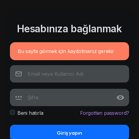
Hesabınıza bağlanmak
Bu sayfa görmek için kaydolmanız gerekir
Beni hatırla
Forgotten password?
Giriş yapın