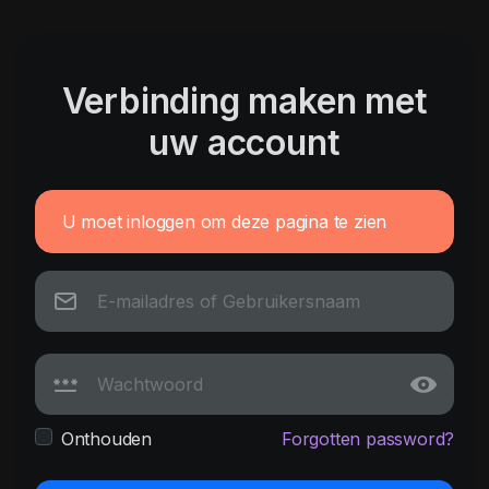
Verbinding maken met
uw account
U moet inloggen om deze pagina te zien
Onthouden
Forgotten password?