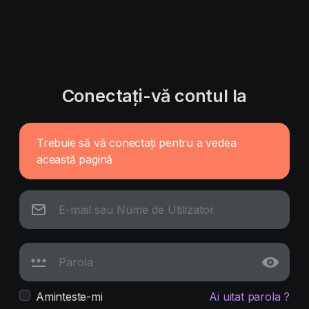
Conectați-vă contul la
Trebuie să vă conectați pentru a vedea
această pagină
Aminteste-mi
Ai uitat parola ?