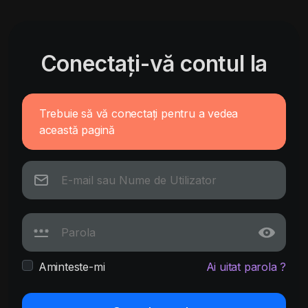
Conectați-vă contul la
Trebuie să vă conectați pentru a vedea
această pagină
Aminteste-mi
Ai uitat parola ?