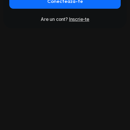
Conecteaza-te
Are un cont?
Inscrie-te