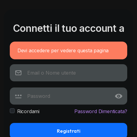
Connetti il tuo account a
Devi accedere per vedere questa pagina
Ricordami
Password Dimenticata?
Registrati