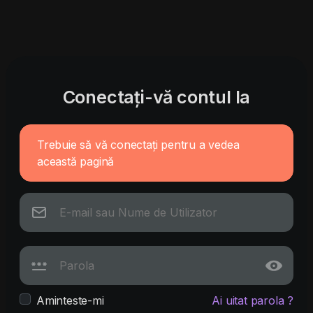
Conectați-vă contul la
Trebuie să vă conectați pentru a vedea
această pagină
Aminteste-mi
Ai uitat parola ?