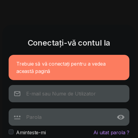
Conectați-vă contul la
Trebuie să vă conectați pentru a vedea
această pagină
Aminteste-mi
Ai uitat parola ?