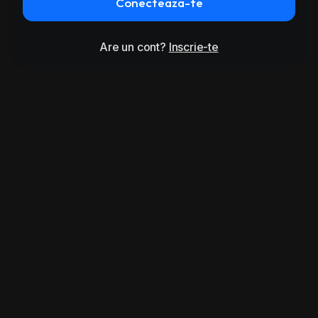
Conecteaza-te
Are un cont?
Inscrie-te