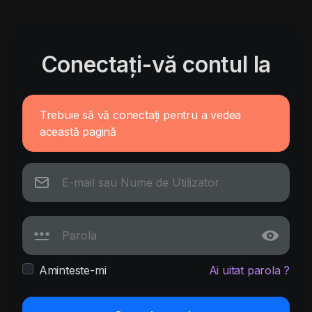
Conectați-vă contul la
Trebuie să vă conectați pentru a vedea
această pagină
Aminteste-mi
Ai uitat parola ?